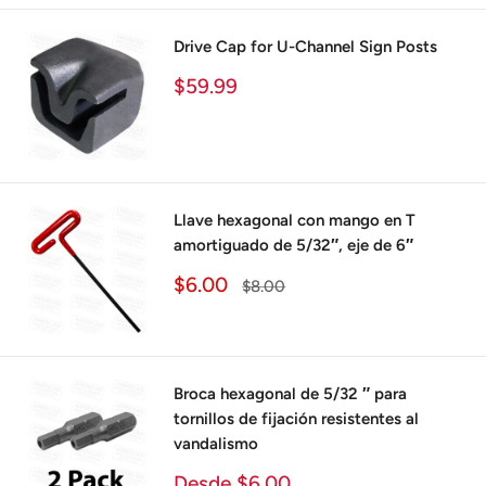
Drive Cap for U-Channel Sign Posts
Precio
$59.99
de
venta
Llave hexagonal con mango en T
amortiguado de 5/32″, eje de 6″
Precio
$6.00
Precio
$8.00
de
habitual
venta
Broca hexagonal de 5/32 ″ para
tornillos de fijación resistentes al
vandalismo
Precio
Desde $6.00