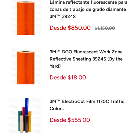
Lámina reflectante fluorescente para
zonas de trabajo de grado diamante
3M™ 3924S
Precio
Desde $850.00
Precio
$1,150.00
de
habitual
venta
3M™ DGO Fluorescent Work Zone
Reflective Sheeting 3924S (By the
Yard)
Precio
Desde $18.00
de
venta
3M™ ElectroCut Film 1170C Traffic
Colors
Precio
Desde $555.00
de
venta