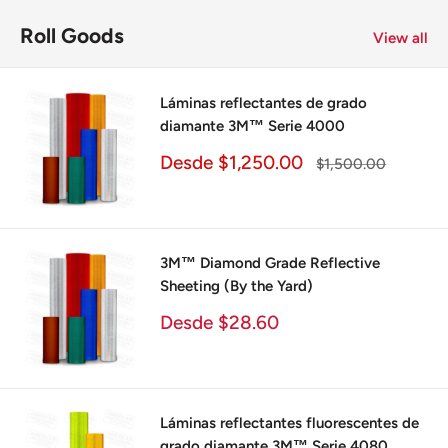
Roll Goods
View all
Láminas reflectantes de grado
diamante 3M™ Serie 4000
Precio
Desde $1,250.00
Precio
$1,500.00
de
habitual
venta
3M™ Diamond Grade Reflective
Sheeting (By the Yard)
Precio
Desde $28.60
de
venta
Láminas reflectantes fluorescentes de
grado diamante 3M™ Serie 4080