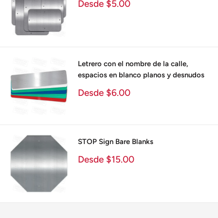
Precio
Desde $5.00
de
venta
Letrero con el nombre de la calle,
espacios en blanco planos y desnudos
Precio
Desde $6.00
de
venta
STOP Sign Bare Blanks
Precio
Desde $15.00
de
venta