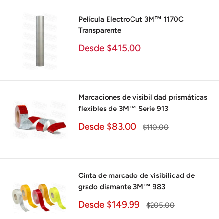
Película ElectroCut 3M™ 1170C
Transparente
Precio
Desde $415.00
de
venta
Marcaciones de visibilidad prismáticas
flexibles de 3M™ Serie 913
Precio
Desde $83.00
Precio
$110.00
de
habitual
venta
Cinta de marcado de visibilidad de
grado diamante 3M™ 983
Precio
Desde $149.99
Precio
$205.00
de
habitual