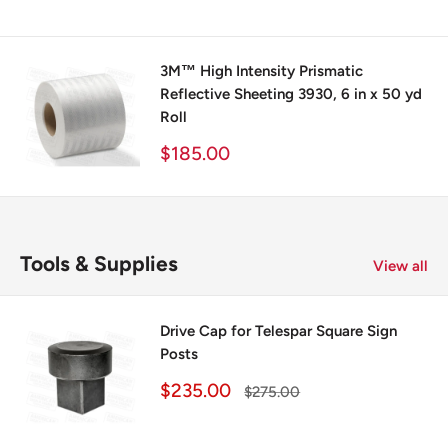
venta
3M™ High Intensity Prismatic
Reflective Sheeting 3930, 6 in x 50 yd
Roll
Precio
$185.00
de
venta
Tools & Supplies
View all
Drive Cap for Telespar Square Sign
Posts
Precio
$235.00
Precio
$275.00
de
habitual
venta