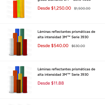
Precio
Desde $1,250.00
Precio
$1,500.00
de
habitual
venta
Láminas reflectantes prismáticas de
alta intensidad 3M™ Serie 3930
Precio
Desde $540.00
Precio
$630.00
de
habitual
venta
Láminas reflectantes prismáticas de
alta intensidad 3M™ Serie 3930
Precio
Desde $11.88
de
venta