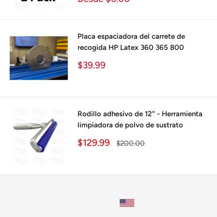
de
venta
Placa espaciadora del carrete de
recogida HP Latex 360 365 800
Precio
$39.99
de
venta
Rodillo adhesivo de 12" - Herramienta
limpiadora de polvo de sustrato
Precio
$129.99
Precio
$200.00
de
habitual
venta