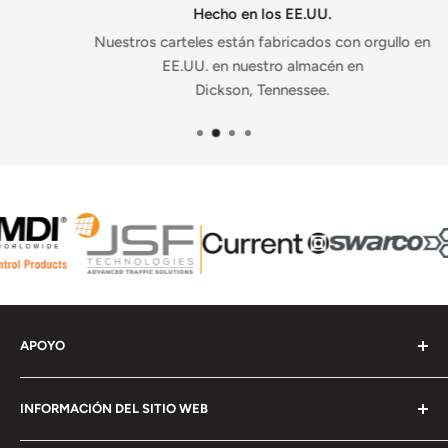
Hecho en los EE.UU.
Nuestros carteles están fabricados con orgullo en
EE.UU. en nuestro almacén en
Dickson, Tennessee.
APOYO
Contáctenos
INFORMACIÓN DEL SITIO WEB
Check Order Status
Subir ilustraciones
Preguntas frecuentes