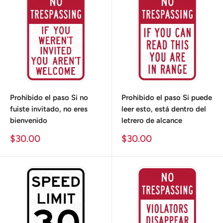
Prohibido el paso Si no
Prohibido el paso Si puede
fuiste invitado, no eres
leer esto, está dentro del
bienvenido
letrero de alcance
Precio
Precio
$30.00
$30.00
de
de
venta
venta