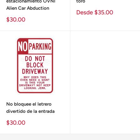
estacionamiento OVNI
toro
Alien Car Abduction
Precio
Desde $35.00
de
Precio
$30.00
venta
de
venta
No bloquee el letrero
divertido de la entrada
Precio
$30.00
de
venta