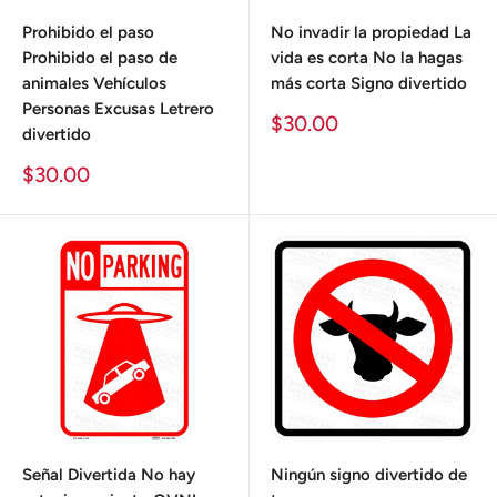
Prohibido el paso
No invadir la propiedad La
Prohibido el paso de
vida es corta No la hagas
animales Vehículos
más corta Signo divertido
Personas Excusas Letrero
Precio
$30.00
divertido
de
venta
Precio
$30.00
de
venta
Señal Divertida No hay
Ningún signo divertido de