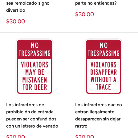
sea remolcado signo
parte no entiendes?
divertido
Precio
$30.00
de
Precio
$30.00
venta
de
venta
Los infractores de
Los infractores que no
prohibición de entrada
entran ilegalmente
pueden ser confundidos
desaparecen sin dejar
con un letrero de venado
rastro
Precio
Precio
$30.00
$30.00