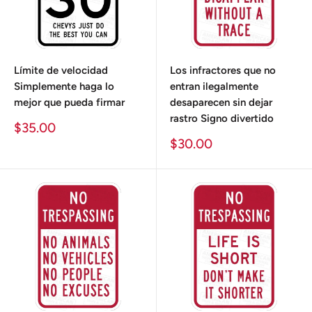
Límite de velocidad
Los infractores que no
Simplemente haga lo
entran ilegalmente
mejor que pueda firmar
desaparecen sin dejar
rastro Signo divertido
Precio
$35.00
de
Precio
$30.00
venta
de
venta