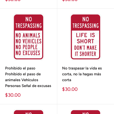
de
de
venta
venta
Prohibido el paso
No traspasar la vida es
Prohibido el paso de
corta, no la hagas más
animales Vehículos
corta
Personas Señal de excusas
Precio
$30.00
de
Precio
$30.00
venta
de
venta