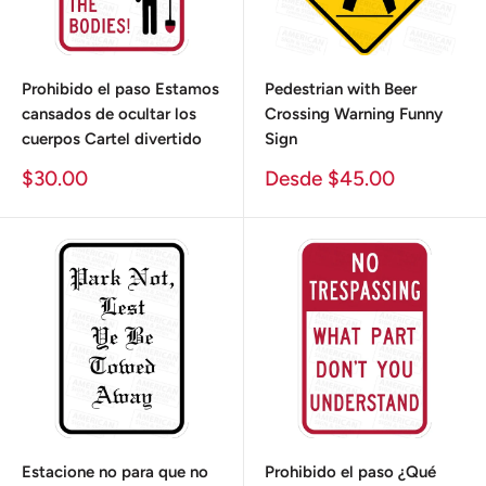
Prohibido el paso Estamos
Pedestrian with Beer
cansados ​​de ocultar los
Crossing Warning Funny
cuerpos Cartel divertido
Sign
Precio
Precio
$30.00
Desde $45.00
de
de
venta
venta
Estacione no para que no
Prohibido el paso ¿Qué