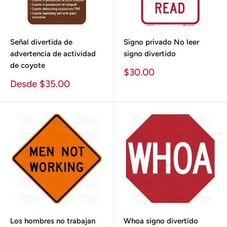
Señal divertida de
Signo privado No leer
advertencia de actividad
signo divertido
de coyote
Precio
$30.00
de
Precio
Desde $35.00
venta
de
venta
Los hombres no trabajan
Whoa signo divertido