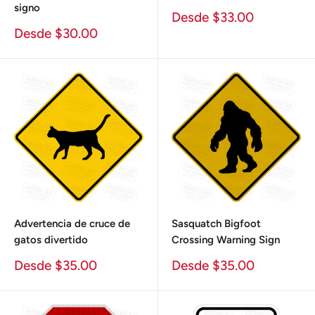
signo
Precio
Desde $33.00
de
Precio
Desde $30.00
venta
de
venta
Advertencia de cruce de
Sasquatch Bigfoot
gatos divertido
Crossing Warning Sign
Precio
Precio
Desde $35.00
Desde $35.00
de
de
venta
venta