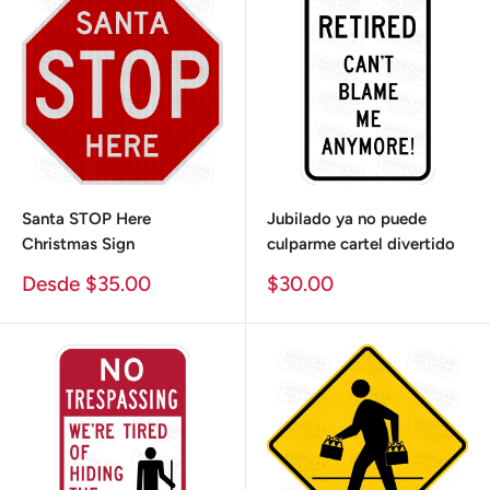
Santa STOP Here
Jubilado ya no puede
Christmas Sign
culparme cartel divertido
Precio
Precio
Desde $35.00
$30.00
de
de
venta
venta